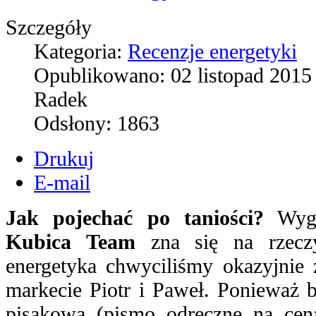
Szczegóły
Kategoria:
Recenzje energetyki
Opublikowano:
02 listopad 2015
Radek
Odsłony:
1863
Drukuj
E-mail
Jak pojechać po taniości?
Wygl
Kubica Team
zna się na rzeczy
energetyka chwyciliśmy okazyjnie
markecie Piotr i Paweł. Ponieważ 
pisakowa (pismo odręczne na cen