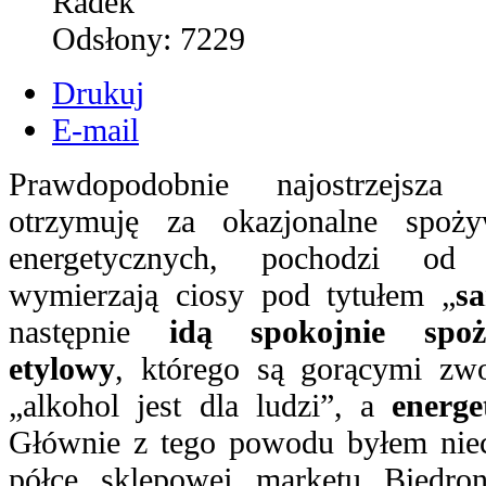
Radek
Odsłony:
7229
Drukuj
E-mail
Prawdopodobnie najostrzejsza 
otrzymuję za okazjonalne spoż
energetycznych, pochodzi od 
wymierzają ciosy pod tytułem „
s
następnie
idą spokojnie spo
etylowy
, którego są gorącymi zwo
„alkohol jest dla ludzi”, a
energ
Głównie z tego powodu byłem nie
półce sklepowej marketu Biedro