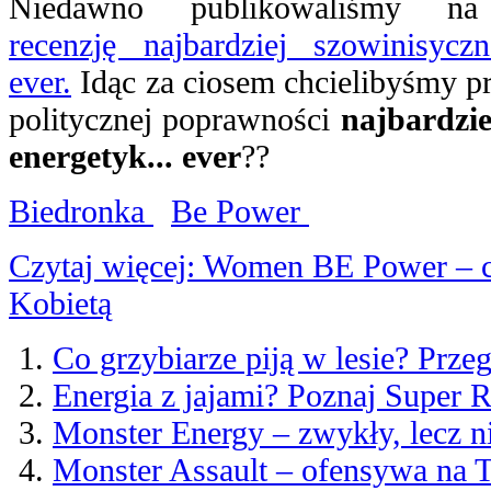
Niedawno publikowaliśmy 
recenzję najbardziej szowinisycz
ever.
Idąc za ciosem chcielibyśmy p
politycznej poprawności
najbardzie
energetyk... ever
??
Biedronka
Be Power
Czytaj więcej: Women BE Power – cz
Kobietą
Co grzybiarze piją w lesie? Prze
Energia z jajami? Poznaj Super 
Monster Energy – zwykły, lecz 
Monster Assault – ofensywa na