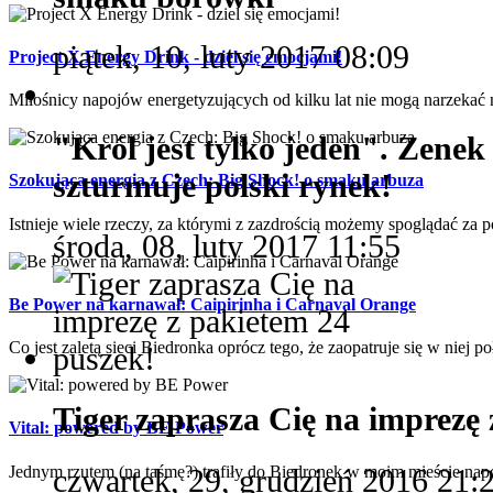
piątek, 10, luty 2017 08:09
Project X Energy Drink - dziel się emocjami!
Miłośnicy napojów energetyzujących od kilku lat nie mogą narzekać 
"Król jest tylko jeden". Zene
szturmuje polski rynek!
Szokująca energia z Czech: Big Shock! o smaku arbuza
Istnieje wiele rzeczy, za którymi z zazdrością możemy spoglądać za p
środa, 08, luty 2017 11:55
Be Power na karnawał: Caipirinha i Carnaval Orange
Co jest zaletą sieci Biedronka oprócz tego, że zaopatruje się w niej p
Tiger zaprasza Cię na imprezę 
Vital: powered by BE Power
czwartek, 29, grudzień 2016 21:
Jednym rzutem (na taśmę?) trafiły do Biedronek w moim mieście nap