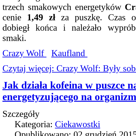
trzech smakowych energetyków
Cr
cenie
1,49 zł
za puszkę. Czas op
dobiegł końca i należało wypr
smaki.
Crazy Wolf
Kaufland
Czytaj więcej: Crazy Wolf: Były sobi
Jak działa kofeina w puszce n
energetyzującego na organizm
Szczegóły
Kategoria:
Ciekawostki
Opublikowano:
02 grudzień 201