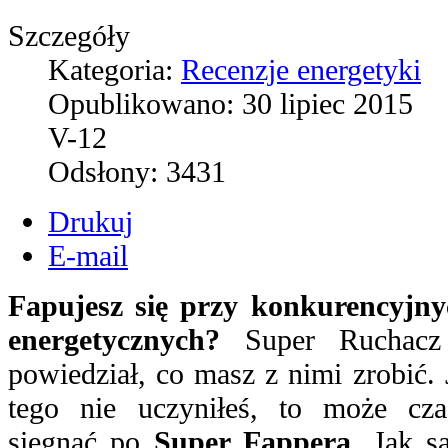
Szczegóły
Kategoria:
Recenzje energetyki
Opublikowano:
30 lipiec 2015
V-12
Odsłony:
3431
Drukuj
E-mail
Fapujesz się przy konkurencyjn
energetycznych?
Super Ruchacz
powiedział, co masz z nimi zrobić. J
tego nie uczyniłeś, to może cz
sięgnąć po
Super Fappera
. Jak s