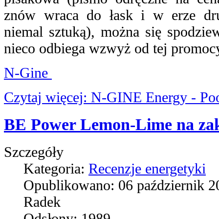
znów wraca do łask i w erze dru
niemal sztuką), można się spodzie
nieco odbiega wzwyż od tej promocy
N-Gine
Czytaj więcej: N-GINE Energy - Po
BE Power Lemon-Lime na zak
Szczegóły
Kategoria:
Recenzje energetyki
Opublikowano:
06 październik 2
Radek
Odsłony:
1989