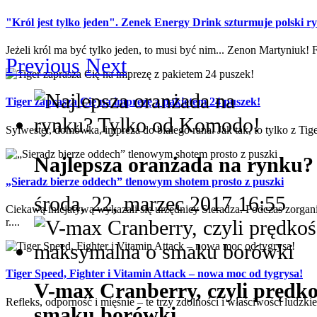
"Król jest tylko jeden". Zenek Energy Drink szturmuje polski r
Jeżeli król ma być tylko jeden, to musi być nim... Zenon Martyniuk! 
Previous
Next
Tiger zaprasza Cię na imprezę z pakietem 24 puszek!
Sylwester, domówka, impreza do białego rana. Jak tak, to tylko z Tiger
Najlepsza oranżada na rynku
„Sieradz bierze oddech” tlenowym shotem prosto z puszki
środa, 22, marzec 2017 16:55
Ciekawą inicjatywą wykazali się urzędnicy Sieradza. Podczas zorga
r....
Tiger Speed, Fighter i Vitamin Attack – nowa moc od tygrysa!
V-max Cranberry, czyli prędk
Refleks, odporność i mięśnie – te trzy zdolności i właściwości ludzki
smaku borówki