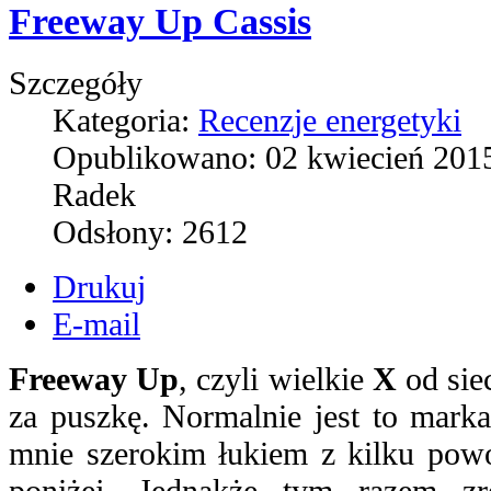
Freeway Up Cassis
Szczegóły
Kategoria:
Recenzje energetyki
Opublikowano:
02 kwiecień 201
Radek
Odsłony:
2612
Drukuj
E-mail
Freeway Up
, czyli wielkie
X
od siec
za puszkę. Normalnie jest to mark
mnie szerokim łukiem z kilku pow
poniżej. Jednakże tym razem zr