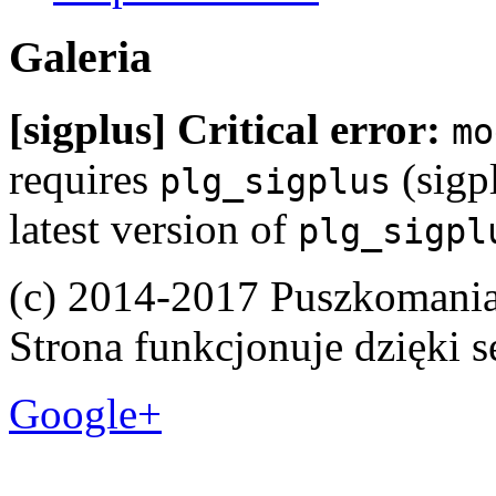
Galeria
[sigplus] Critical error:
mo
requires
(sigpl
plg_sigplus
latest version of
plg_sigpl
(c) 2014-2017 Puszkomani
Strona funkcjonuje dzięki 
Google+