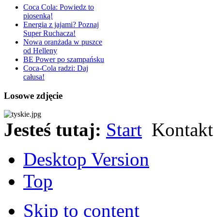
Coca Cola: Powiedz to
piosenką!
Energia z jajami? Poznaj
Super Ruchacza!
Nowa oranżada w puszce
od Helleny
BE Power po szampańsku
Coca-Cola radzi: Daj
całusa!
Losowe zdjęcie
Jesteś tutaj:
Start
Kontakt
Desktop Version
Top
Skip to content