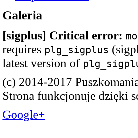
Galeria
[sigplus] Critical error:
mo
requires
(sigpl
plg_sigplus
latest version of
plg_sigpl
(c) 2014-2017 Puszkomani
Strona funkcjonuje dzięki 
Google+