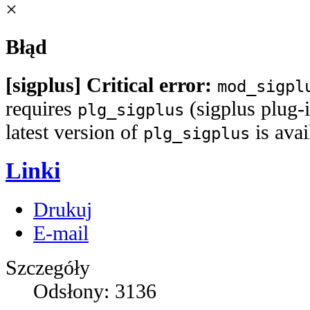
×
Błąd
[sigplus] Critical error:
mod_sigpl
requires
(sigplus plug-i
plg_sigplus
latest version of
is ava
plg_sigplus
Linki
Drukuj
E-mail
Szczegóły
Odsłony:
3136