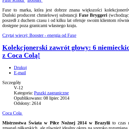
Faxe Kondi
Booster
Faxe to marka, która jest dobrze znana większości kolekcjoner
Duński producent chmielowej substancji
Faxe Bryggeri
(wchodzący
poszedł z duchem czasu i od kilku lat oferuje swoim klientom równi
dostępne poza granicami własnego kraju.
Czytaj więcej: Booster - energia od Faxe
Kolekcjonerski zawrót głowy: 6 niemiecki
z Coca Colą!
Drukuj
E-mail
Szczegóły
V-12
Kategoria:
Puszki zagraniczne
Opublikowano: 08 lipiec 2014
Odsłony: 2614
Coca Cola
Mistrzostwa Świata w Piłce Nożnej 2014 w Brazylii
to czas n
zmagań piłkarskich, ale również idealny okres na szeroko rozumian