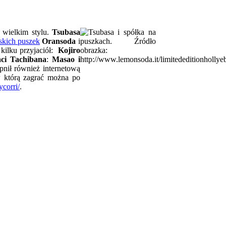
 wielkim stylu.
Tsubasa
skich puszek
Oransoda
i
kilku przyjaciół:
Kojiro
aci Tachibana
:
Masao i
pnił również internetową
 w którą zagrać można po
ycorri/
.