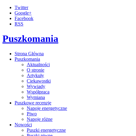
Twitter
Google+
Facebook
RSS
Puszkomania
Strona Główna
Puszkomania
Aktualności
O stronie
Artykuły
Ciekawostki
Wywiady
Współpraca
Wymiana
Puszkowe recenzje
Napoje energetyczne
Piwo
Napoje różne
Nowości
Puszki energetyczne
Puszki piwne