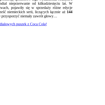
dial nieprzerwanie od kilkudziesięciu lat. W
twach, pojawiły się w sprzedaży różne edycje
ześć niemieckich serii, liczących łącznie aż
144
że przysporzyć niemały zawrót głowy…
ndialowych puszek z Coca Colą!