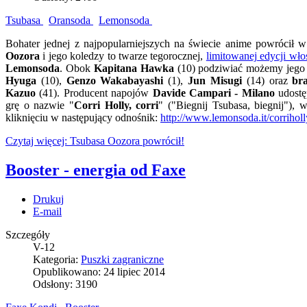
Tsubasa
Oransoda
Lemonsoda
Bohater jednej z najpopularniejszych na świecie anime powrócił w
Oozora
i jego koledzy to twarze tegorocznej,
limitowanej edycji wło
Lemonsoda
. Obok
Kapitana Hawka
(10) podziwiać możemy jego 
Hyuga
(10),
Genzo Wakabayashi
(1),
Jun Misugi
(14) oraz
br
Kazuo
(41). Producent napojów
Davide Campari - Milano
udostę
grę o nazwie "
Corri Holly, corri
" ("Biegnij Tsubasa, biegnij"),
kliknięciu w następujący odnośnik:
http://www.lemonsoda.it/corriholl
Czytaj więcej: Tsubasa Oozora powrócił!
Booster - energia od Faxe
Drukuj
E-mail
Szczegóły
V-12
Kategoria:
Puszki zagraniczne
Opublikowano: 24 lipiec 2014
Odsłony: 3190