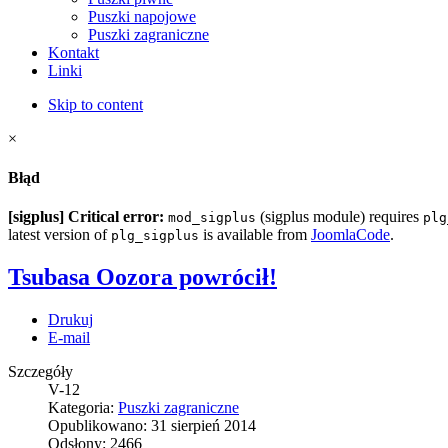
Puszki napojowe
Puszki zagraniczne
Kontakt
Linki
Skip to content
×
Błąd
[sigplus] Critical error:
(sigplus module) requires
mod_sigplus
plg
latest version of
is available from
JoomlaCode
.
plg_sigplus
Tsubasa Oozora powrócił!
Drukuj
E-mail
Szczegóły
V-12
Kategoria:
Puszki zagraniczne
Opublikowano: 31 sierpień 2014
Odsłony: 2466