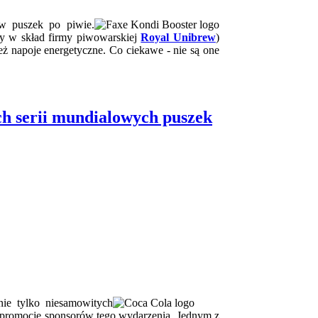
ów puszek po piwie.
 w skład firmy piwowarskiej
Royal Unibrew
)
eż napoje energetyczne. Co ciekawe - nie są one
ch serii mundialowych puszek
ie tylko niesamowitych
ą promocję sponsorów tego wydarzenia. Jednym z