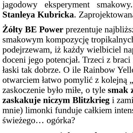
jagodowy eksperyment smakow
Stanleya Kubricka
. Zaprojektowan
Żółty BE Power
prezentuje najbli
smakowym kompozycję tropikalnyc
podejrzewam, iż każdy wielbiciel 
doceni jego potencjał. Trzeci z braci
łaski tak dobrze. O ile Rainbow Ye
otwarciem łatwo pomylić z kolejną „
zaskoczenie było miłe, o tyle
smak 
zaskakuje niczym Blitzkrieg
i zami
mnie) limonki funduje całkiem int
świeżego… ogórka?