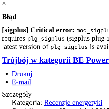
×
Błąd
[sigplus] Critical error:
mod_sigpl
requires
(sigplus plug-i
plg_sigplus
latest version of
is ava
plg_sigplus
Trójbój w kategorii BE Powe
Drukuj
E-mail
Szczegóły
Kategoria:
Recenzje energetyki