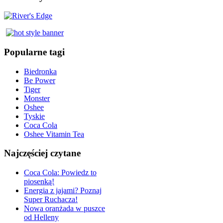
Popularne tagi
Biedronka
Be Power
Tiger
Monster
Oshee
Tyskie
Coca Cola
Oshee Vitamin Tea
Najczęściej czytane
Coca Cola: Powiedz to
piosenką!
Energia z jajami? Poznaj
Super Ruchacza!
Nowa oranżada w puszce
od Helleny