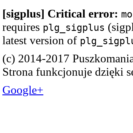
[sigplus] Critical error:
mo
requires
(sigpl
plg_sigplus
latest version of
plg_sigpl
(c) 2014-2017 Puszkomani
Strona funkcjonuje dzięki 
Google+