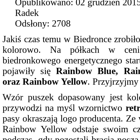
Opublikowano:
02 grudzień 201
Radek
Odsłony:
2708
Jakiś czas temu w Biedronce zrobiło
kolorowo. Na półkach w ceni
biedronkowego energetycznego start
pojawiły się
Rainbow Blue, Ra
oraz Rainbow Yellow
. Przyjrzyjmy 
Wzór puszek dopasowany jest kol
przywodzi na myśl wzornictwo
ret
pasy okraszają logo producenta. Ze 
Rainbow Yellow odstaje swoim c
podczas, gdy pozostali bracia nosz