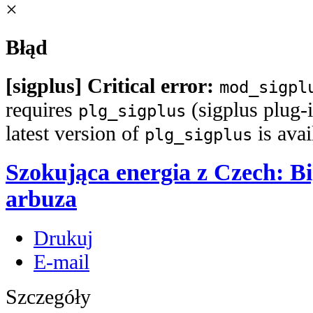
×
Błąd
[sigplus] Critical error:
mod_sigpl
requires
(sigplus plug-i
plg_sigplus
latest version of
is ava
plg_sigplus
Szokująca energia z Czech: B
arbuza
Drukuj
E-mail
Szczegóły