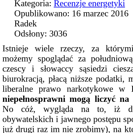
Kategoria:
Recenzje energetyki
Opublikowano:
16 marzec 2016
Radek
Odsłony:
3036
Istnieje wiele rzeczy, za którym
możemy spoglądać za południową 
czescy i słowaccy sąsiedzi ciesz
biurokracją, płacą niższe podatki, 
liberalne prawo narkotykowe w E
niepełnosprawni mogą liczyć na r
No cóż, wygląda na to, iż do
obywatelskich i jawnego postępu sp
już drugi raz im nie zrobimy), na k