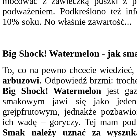
mocować z zawleczką puszki z 
podważeniem. Podkreślono też inf
10% soku. No właśnie zawartość...
Big Shock! Watermelon - jak sm
To, co na pewno chcecie wiedzieć,
arbuzowi
. Odpowiedź brzmi: troch
Big Shock! Watermelon
jest ga
smakowym jawi się jako jede
grejpfrutowym, jednakże pozbawio
ich wadę – goryczy. Tej mam pod 
Smak należy uznać za wyszuk