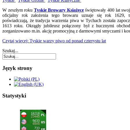
Tyskie
Tyskie Gronie
Tyskie Klasyczne
W zeszłym roku
Tyskie Browary Książęce
świętowały 400 lat swoje
oficjalny rok założenia tego browaru uznaje się rok 1629, t
poświadczają, że tradycja warzenia piwa w Tychach została zapoc
1613 roku. Okrągły jubileusz połączony był z hucznymi obcho
zorganizowano m.in. akcję promocyjną z darmowymi smyczami i kos
Czytaj więcej: Tyskie warzy piwo od ponad czterystu lat
Szukaj...
Język strony
Statystyki