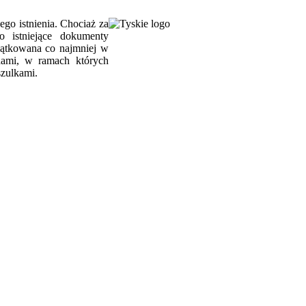
go istnienia. Chociaż za
o istniejące dokumenty
zątkowana co najmniej w
dami, w ramach których
zulkami.