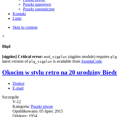
Puszki napojowe
Puszki zagraniczne
Kontakt
Linki
Skip to content
×
Błąd
[sigplus] Critical error:
(sigplus module) requires
mod_sigplus
plg
latest version of
is available from
JoomlaCode
.
plg_sigplus
Okocim w stylu retro na 20 urodziny Bied
Drukuj
E-mail
Szczegóły
V-12
Kategoria:
Puszki piwne
Opublikowano: 05 lipiec 2015
Odsłony: 1954