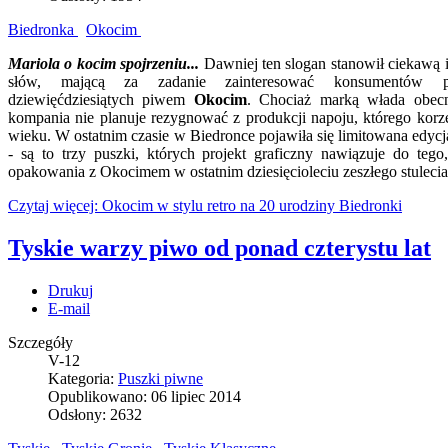
Biedronka
Okocim
Mariola o kocim spojrzeniu...
Dawniej ten slogan stanowił ciekawą 
słów, mającą za zadanie zainteresować konsumentów 
dziewięćdziesiątych piwem
Okocim
. Chociaż marką włada obecn
kompania nie planuje rezygnować z produkcji napoju, którego kor
wieku. W ostatnim czasie w Biedronce pojawiła się limitowana edycj
- są to trzy puszki, których projekt graficzny nawiązuje do teg
opakowania z Okocimem w ostatnim dziesięcioleciu zeszłego stulecia
Czytaj więcej: Okocim w stylu retro na 20 urodziny Biedronki
Tyskie warzy piwo od ponad czterystu lat
Drukuj
E-mail
Szczegóły
V-12
Kategoria:
Puszki piwne
Opublikowano: 06 lipiec 2014
Odsłony: 2632