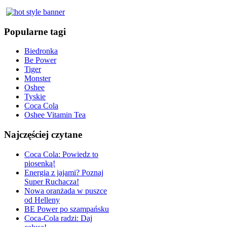
Popularne tagi
Biedronka
Be Power
Tiger
Monster
Oshee
Tyskie
Coca Cola
Oshee Vitamin Tea
Najczęściej czytane
Coca Cola: Powiedz to
piosenką!
Energia z jajami? Poznaj
Super Ruchacza!
Nowa oranżada w puszce
od Helleny
BE Power po szampańsku
Coca-Cola radzi: Daj