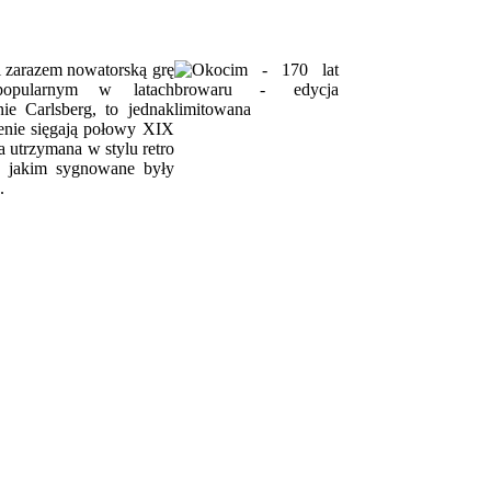
i zarazem nowatorską grę
popularnym w latach
ie Carlsberg, to jednak
zenie sięgają połowy XIX
a utrzymana w stylu retro
o, jakim sygnowane były
.