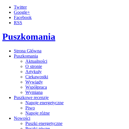
Twitter
Google+
Facebook
RSS
Puszkomania
Strona Główna
Puszkomania
Aktualności
O stronie
Artykuły
Ciekawostki
Wywiady
Współpraca
Wymiana
Puszkowe recenzje
Napoje energetyczne
Piwo
Napoje różne
Nowości
Puszki energetyczne
Puszki piwne