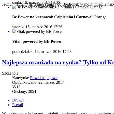
środa, 16, marzec 2016 19:06
Jednym rzutem (na taśmę?) trafiły do Biedronek w moim mieście nap
Be Power na karnawał: Caipirinha i Carnaval Orange
wtorek, 15, marzec 2016 17:36
Vital: powered by BE Power
poniedziałek, 14, marzec 2016 14:48
Najlepsza oranżada na rynku? Tylko od 
Szczegóły
Kategoria:
Puszki napojowe
Opublikowano:
22 marzec 2017
V-12
Odsłony:
3054
Drukuj
E-mail
W dobie wszechobecnej nostalgii za starymi czasami pojawienie s