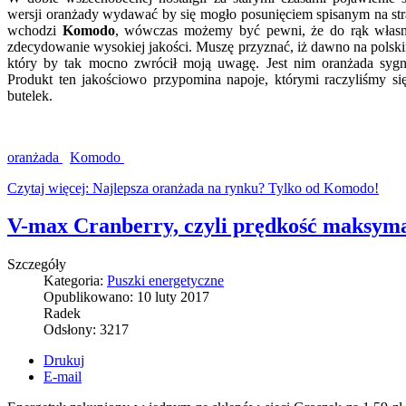
wersji oranżady wydawać by się mogło posunięciem spisanym na str
wchodzi
Komodo
, wówczas możemy być pewni, że do rąk włas
zdecydowanie wysokiej jakości. Muszę przyznać, iż dawno na polski
który by tak mocno zwrócił moją uwagę. Jest nim oranżada sy
Produkt ten jakościowo przypomina napoje, którymi raczyliśmy si
butelek.
oranżada
Komodo
Czytaj więcej: Najlepsza oranżada na rynku? Tylko od Komodo!
V-max Cranberry, czyli prędkość maksym
Szczegóły
Kategoria:
Puszki energetyczne
Opublikowano:
10 luty 2017
Radek
Odsłony:
3217
Drukuj
E-mail