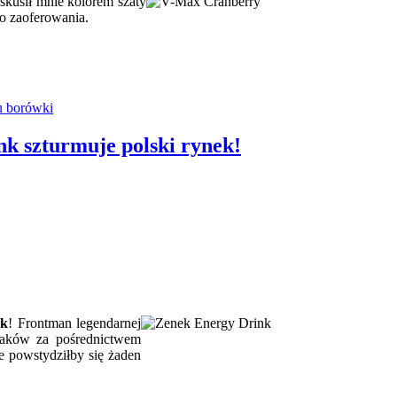
skusił mnie kolorem szaty
do zaoferowania.
u borówki
nk szturmuje polski rynek!
uk
! Frontman legendarnej
laków za pośrednictwem
ie powstydziłby się żaden