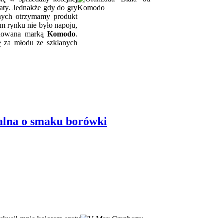
aty. Jednakże gdy do gry
nych otrzymamy produkt
m rynku nie było napoju,
gnowana marką
Komodo
.
ę za młodu ze szklanych
alna o smaku borówki