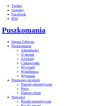
Twitter
Google+
Facebook
RSS
Puszkomania
Strona Główna
Puszkomania
Aktualności
O stronie
Artykuły
Ciekawostki
Wywiady
Współpraca
Wymiana
Puszkowe recenzje
Napoje energetyczne
Piwo
Napoje różne
Nowości
Puszki energetyczne
Puszki piwne