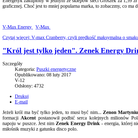
Energetyk zakupiony w jednym ze sklepów sieci Groszek za 1,59 zł 
graficznej. Choć jest to mniej popularna marka, to zobaczmy, co ma 
V-Max Energy
V-Max
Czytaj więcej: V-max Cranberry, czyli prędkość maksymalna o smak
"Król jest tylko jeden". Zenek Energy Dri
Szczegóły
Kategoria:
Puszki energetyczne
Opublikowano:
08 luty 2017
V-12
Odsłony:
4732
Drukuj
E-mail
Jeżeli król ma być tylko jeden, to musi być nim...
Zenon Martyni
formacji
Akcent
postanowił podbić serca kolejnych milionów Po
napoju w puszce. Jest nim
Zenek Energy Drink
- energia, której n
miłośnik muzyki z gatunku disco polo.