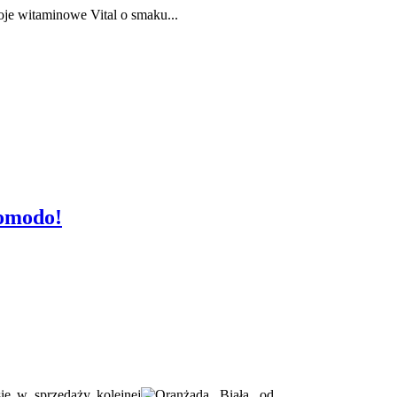
oje witaminowe Vital o smaku...
Komodo!
ię w sprzedaży kolejnej