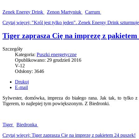
Zenek Energy Drink
Zenon Martyniuk
Carrum
Czytaj więcej: "Król jest tylko jeden". Zenek Energy Drink szturmuje
Tiger zaprasza Cię na imprezę z pakietem
Szczegóły
Kategoria:
Puszki energetyczne
Opublikowano:
29 grudzień 2016
V-12
Odsłony:
3646
Drukuj
E-mail
Sylwester, domówka, impreza do białego rana. Jak tak, to tylko 
Tigerem, to najlepiej tym powiększonym. Z Biedronki.
Tiger
Biedronka
Czytaj więcej: Tiger zaprasza Cię na imprezę z pakietem 24 puszek!