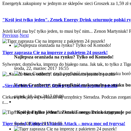
Energetyk zakupiony w jednym ze sklepów sieci Groszek za 1,59 zł sk
"Król jest tylko jeden". Zenek Energy Drink szturmuje polski r
Jeżeli król ma być tylko jeden, to musi być nim... Zenon Martyniuk! 
Previous
Next
Tiger zaprasza Cię na imprezę z pakietem 24 puszek!
Najlepsza oranżada na rynku? Tylko od Komodo!
Sylwester, domówka, impreza do białego rana. Jak tak, to tylko z Tiger
środa, 22, marzec 2017 16:55
V-max Cranberry, czyli prędkość maksymalna o smaku b
„Sieradz bierze oddech” tlenowym shotem prosto z puszki
piątek, 10, luty 2017 08:09
Ciekawą inicjatywą wykazali się urzędnicy Sieradza. Podczas zorga
r....
"Król jest tylko jeden". Zenek Energy Drink szturmuje pol
środa, 08, luty 2017 11:55
Tiger Speed, Fighter i Vitamin Attack – nowa moc od tygrysa!