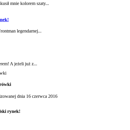
usił mnie kolorem szaty...
ynek!
Frontman legendarnej...
em! A jeżeli już z...
orówki
nizowanej dnia 16 czerwca 2016
ski rynek!