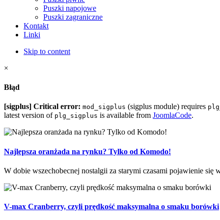
Puszki napojowe
Puszki zagraniczne
Kontakt
Linki
Skip to content
×
Błąd
[sigplus] Critical error:
(sigplus module) requires
mod_sigplus
plg
latest version of
is available from
JoomlaCode
.
plg_sigplus
Najlepsza oranżada na rynku? Tylko od Komodo!
W dobie wszechobecnej nostalgii za starymi czasami pojawienie się w 
V-max Cranberry, czyli prędkość maksymalna o smaku borówki