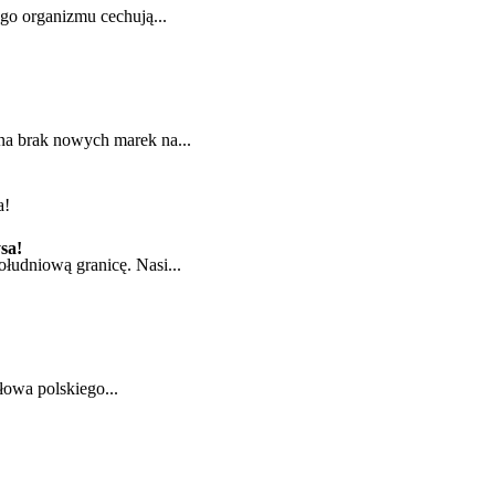
ego organizmu cechują...
na brak nowych marek na...
sa!
ołudniową granicę. Nasi...
ołowa polskiego...