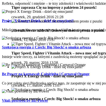
Refleks, odporność i mięśnie – te trzy zdolności i właściwości ludzki
Tiger zaprasza Cię na imprezę z pakietem 24 puszek!
czwartek, 29, grudzień 2016 21:28
Project X Energy Drink - dziel się emocjami!
Miłośnicy napojów energetyzujących od kilku lat nie mogą narzekać 
„Sieradz bierze oddech” tlenowym shotem prosto z puszki
wtorek, 12, lipiec 2016 15:37
Szokująca energia z Czech: Big Shock! o smaku arbuza
Tiger Speed, Fighter i Vitamin Attack – nowa moc od tygry
Istnieje wiele rzeczy, za którymi z zazdrością możemy spoglądać za p
wtorek, 29, marzec 2016 13:58
Be Power na karnawał: Caipirinha i Carnaval Orange
Project X Energy Drink - dziel się emocjami!
Co jest zaletą sieci Biedronka oprócz tego, że zaopatruje się w niej p
czwartek, 17, marzec 2016 15:07
Szokująca energia z Czech: Big Shock! o smaku arbuza
Vital: powered by BE Power