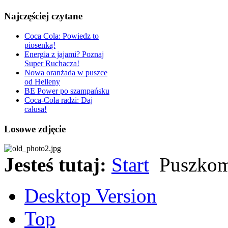
Najczęściej czytane
Coca Cola: Powiedz to
piosenką!
Energia z jajami? Poznaj
Super Ruchacza!
Nowa oranżada w puszce
od Helleny
BE Power po szampańsku
Coca-Cola radzi: Daj
całusa!
Losowe zdjęcie
Jesteś tutaj:
Start
Puszko
Desktop Version
Top