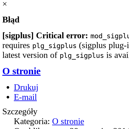
×
Błąd
[sigplus] Critical error:
mod_sigpl
requires
(sigplus plug-i
plg_sigplus
latest version of
is ava
plg_sigplus
O stronie
Drukuj
E-mail
Szczegóły
Kategoria:
O stronie