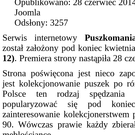
Opublikowano:
28 czerwiec 201
Joomla
Odsłony:
3257
Serwis internetowy
Puszkomania
został założony pod koniec kwietni
12)
. Premiera strony nastąpiła 28 cz
Strona poświęcona jest nieco za
jest kolekcjonowanie puszek po r
Polsce ten rodzaj spędzania 
popularyzować się pod konie
zainteresowanie kolekcjonerstwem p
90. Wówczas prawie każdy zbierał
meblościance.