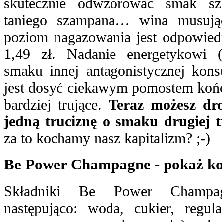
skutecznie odwzorować smak 
taniego szampana… wina musując
poziom nagazowania jest odpowiedn
1,49 zł. Nadanie energetykowi (
smaku innej antagonistycznej kon
jest dosyć ciekawym pomostem kończ
bardziej trujące.
Teraz możesz dro
jedną truciznę o smaku drugiej t
za to kochamy nasz kapitalizm? ;-)
Be Power Champagne - pokaż ko
Składniki Be Power Champagn
następująco: woda, cukier, regu