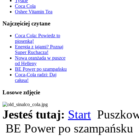
Tyskie
Coca Cola
Oshee Vitamin Tea
Najczęściej czytane
Coca Cola: Powiedz to
piosenką!
Energia z jajami? Poznaj
Super Ruchacza!
Nowa oranżada w puszce
od Helleny
BE Power po szampańsku
Coca-Cola radzi: Daj
całusa!
Losowe zdjęcie
Jesteś tutaj:
Start
Puszkow
BE Power po szampańsku