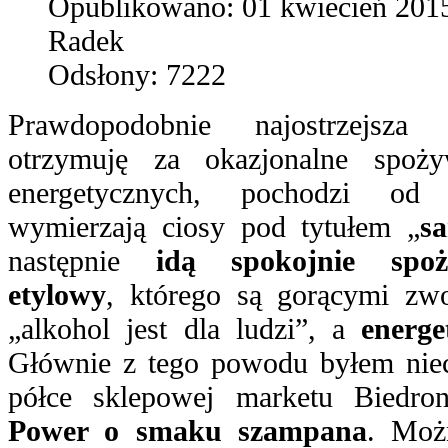
Opublikowano:
01 kwiecień 201
Radek
Odsłony:
7222
Prawdopodobnie najostrzejsza 
otrzymuję za okazjonalne spoż
energetycznych, pochodzi od 
wymierzają ciosy pod tytułem „
s
następnie
idą spokojnie spo
etylowy
, którego są gorącymi zwo
„alkohol jest dla ludzi”, a
energ
Głównie z tego powodu byłem nie
półce sklepowej marketu Biedro
Power o smaku szampana
. Moż