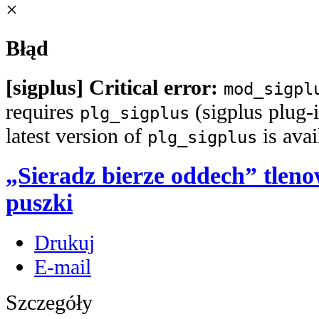
×
Błąd
[sigplus] Critical error:
mod_sigpl
requires
(sigplus plug-i
plg_sigplus
latest version of
is ava
plg_sigplus
„Sieradz bierze oddech” tlen
puszki
Drukuj
E-mail
Szczegóły