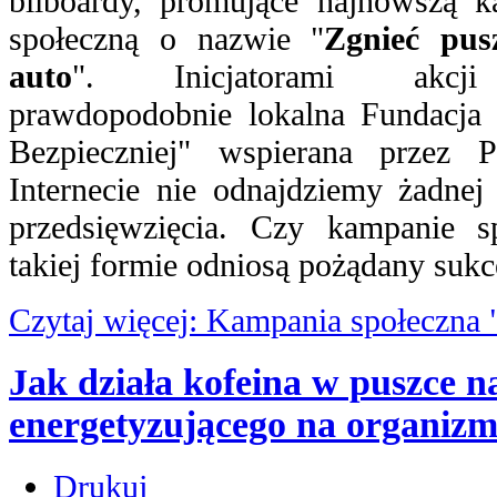
bllboardy, promujące najnowszą k
społeczną o nazwie "
Zgnieć pus
auto
". Inicjatorami akcj
prawdopodobnie lokalna Fundacja
Bezpieczniej" wspierana przez 
Internecie nie odnajdziemy żadne
przedsięwzięcia. Czy kampanie 
takiej formie odniosą pożądany sukc
Czytaj więcej: Kampania społeczna 
Jak działa kofeina w puszce n
energetyzującego na organizm
Drukuj