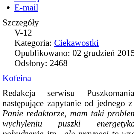
E-mail
Szczegóły
V-12
Kategoria:
Ciekawostki
Opublikowano: 02 grudzień 201
Odsłony: 2468
Kofeina
Redakcja serwisu Puszkomani
następujące zapytanie od jednego z
Panie redaktorze, mam taki proble
wychyleniu puszki energetyk
pobudzenia itp., ale przynosi to wr