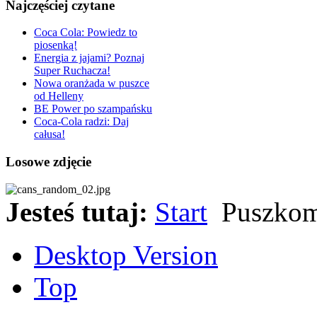
Najczęściej czytane
Coca Cola: Powiedz to
piosenką!
Energia z jajami? Poznaj
Super Ruchacza!
Nowa oranżada w puszce
od Helleny
BE Power po szampańsku
Coca-Cola radzi: Daj
całusa!
Losowe zdjęcie
Jesteś tutaj:
Start
Puszko
Desktop Version
Top