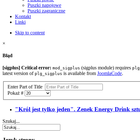
Puszki napojowe
Puszki zagraniczne
Kontakt
Linki
Skip to content
×
Błąd
[sigplus] Critical error:
(sigplus module) requires
mod_sigplus
plg
latest version of
is available from
JoomlaCode
.
plg_sigplus
Enter Part of Title
Pokaż #
"Król jest tylko jeden". Zenek Energy Drink szt
Szukaj...
Język strony