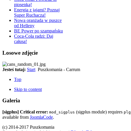
piosenką!
Energia z jajami? Poznaj
Super Ruchacza!
Nowa oranżada w puszce
od Helleny
BE Power po szampańsku
Coca-Cola radzi: Daj
całusa!
Losowe zdjęcie
Jesteś tutaj:
Start
Puszkomania - Carrum
Top
Skip to content
Galeria
[sigplus] Critical error:
(sigplus module) requires
mod_sigplus
plg
available from
JoomlaCode
.
(c) 2014-2017 Puszkomania