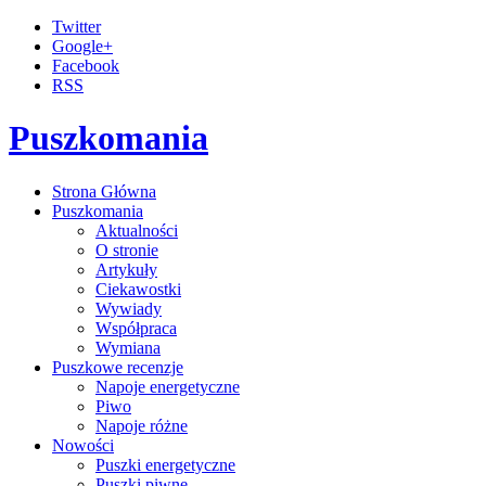
Twitter
Google+
Facebook
RSS
Puszkomania
Strona Główna
Puszkomania
Aktualności
O stronie
Artykuły
Ciekawostki
Wywiady
Współpraca
Wymiana
Puszkowe recenzje
Napoje energetyczne
Piwo
Napoje różne
Nowości
Puszki energetyczne
Puszki piwne