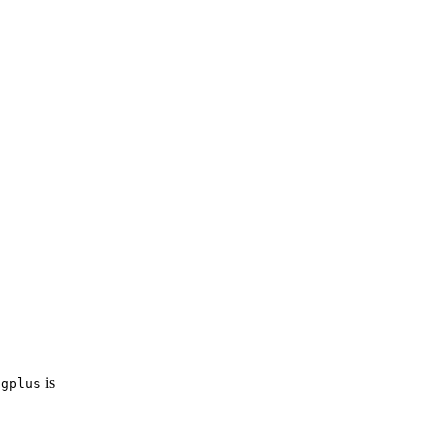
is
igplus