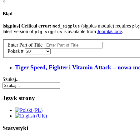
×
Błąd
[sigplus] Critical error:
(sigplus module) requires
mod_sigplus
plg
latest version of
is available from
JoomlaCode
.
plg_sigplus
Enter Part of Title
Pokaż #
Tiger Speed, Fighter i Vitamin Attack – nowa mo
Szukaj...
Język strony
Statystyki