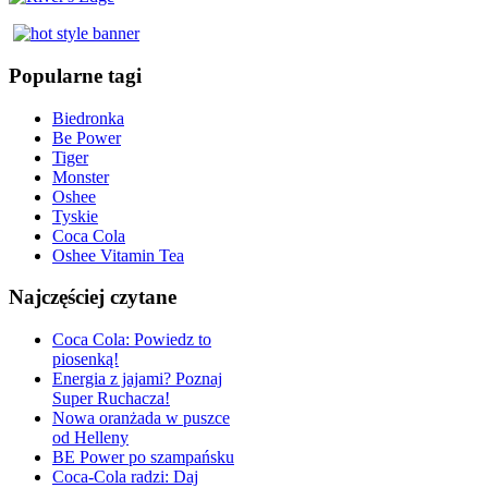
Popularne tagi
Biedronka
Be Power
Tiger
Monster
Oshee
Tyskie
Coca Cola
Oshee Vitamin Tea
Najczęściej czytane
Coca Cola: Powiedz to
piosenką!
Energia z jajami? Poznaj
Super Ruchacza!
Nowa oranżada w puszce
od Helleny
BE Power po szampańsku
Coca-Cola radzi: Daj