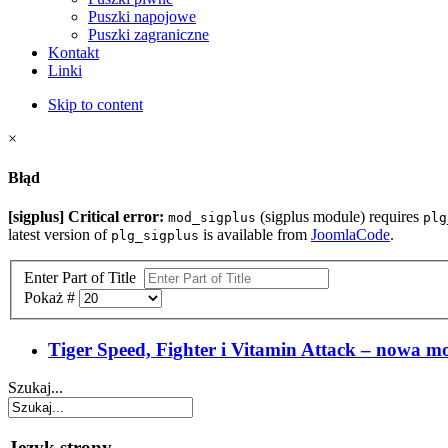
Puszki napojowe
Puszki zagraniczne
Kontakt
Linki
Skip to content
×
Błąd
[sigplus] Critical error:
(sigplus module) requires
mod_sigplus
plg
latest version of
is available from
JoomlaCode
.
plg_sigplus
Enter Part of Title
Pokaż #
Tiger Speed, Fighter i Vitamin Attack – nowa mo
Szukaj...
Język strony