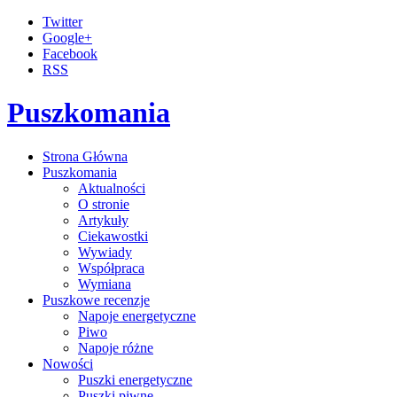
Twitter
Google+
Facebook
RSS
Puszkomania
Strona Główna
Puszkomania
Aktualności
O stronie
Artykuły
Ciekawostki
Wywiady
Współpraca
Wymiana
Puszkowe recenzje
Napoje energetyczne
Piwo
Napoje różne
Nowości
Puszki energetyczne
Puszki piwne