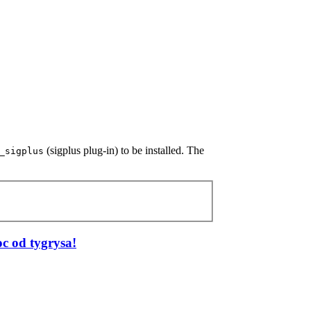
(sigplus plug-in) to be installed. The
_sigplus
c od tygrysa!