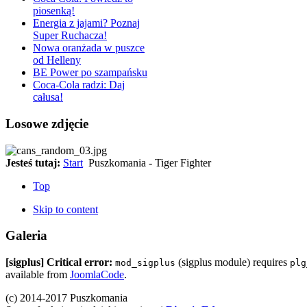
piosenką!
Energia z jajami? Poznaj
Super Ruchacza!
Nowa oranżada w puszce
od Helleny
BE Power po szampańsku
Coca-Cola radzi: Daj
całusa!
Losowe zdjęcie
Jesteś tutaj:
Start
Puszkomania - Tiger Fighter
Top
Skip to content
Galeria
[sigplus] Critical error:
(sigplus module) requires
mod_sigplus
plg
available from
JoomlaCode
.
(c) 2014-2017 Puszkomania