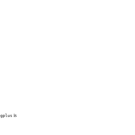
is
igplus