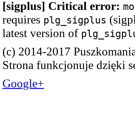
[sigplus] Critical error:
mo
requires
(sigpl
plg_sigplus
latest version of
plg_sigpl
(c) 2014-2017 Puszkomani
Strona funkcjonuje dzięki 
Google+