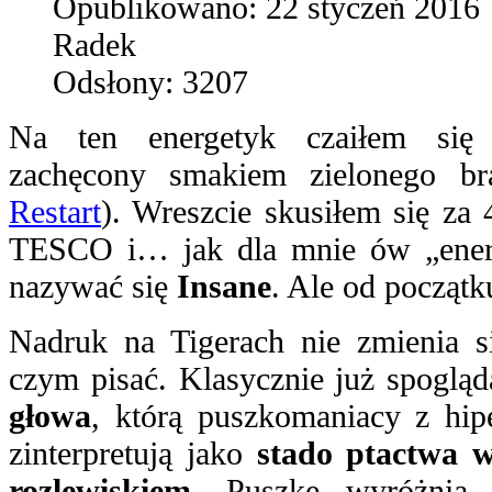
Opublikowano:
22 styczeń 2016
Radek
Odsłony:
3207
Na ten energetyk czaiłem się
zachęcony smakiem zielonego br
Restart
). Wreszcie skusiłem się za 
TESCO i… jak dla mnie ów „ener
nazywać się
Insane
. Ale od początk
Nadruk na Tigerach nie zmienia s
czym pisać. Klasycznie już spogląd
głowa
, którą puszkomaniacy z hip
zinterpretują jako
stado ptactwa 
rozlewiskiem
. Puszkę wyróżnia 