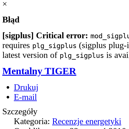
×
Błąd
[sigplus] Critical error:
mod_sigpl
requires
(sigplus plug-i
plg_sigplus
latest version of
is ava
plg_sigplus
Mentalny TIGER
Drukuj
E-mail
Szczegóły
Kategoria:
Recenzje energetyki