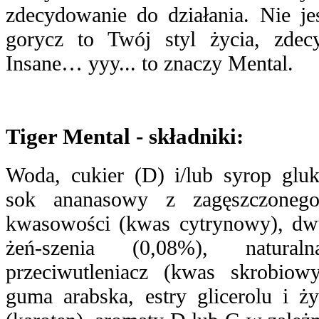
zdecydowanie do działania. Nie jes
gorycz to Twój styl życia, zdec
Insane… yyy... to znaczy Mental.
Tiger Mental - składniki:
Woda, cukier (D) i/lub syrop glu
sok ananasowy z zagęszczonego
kwasowości (kwas cytrynowy), dwu
żeń-szenia (0,08%), natural
przeciwutleniacz (kwas skrobiowy)
guma arabska, estry glicerolu i ży