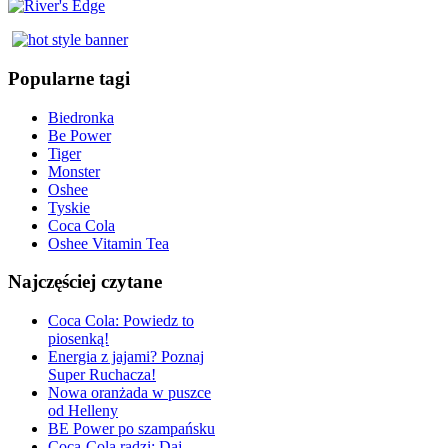
Popularne tagi
Biedronka
Be Power
Tiger
Monster
Oshee
Tyskie
Coca Cola
Oshee Vitamin Tea
Najczęściej czytane
Coca Cola: Powiedz to
piosenką!
Energia z jajami? Poznaj
Super Ruchacza!
Nowa oranżada w puszce
od Helleny
BE Power po szampańsku
Coca-Cola radzi: Daj