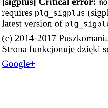
[sigplus] Critical error:
mo
requires
(sigpl
plg_sigplus
latest version of
plg_sigpl
(c) 2014-2017 Puszkomani
Strona funkcjonuje dzięki 
Google+