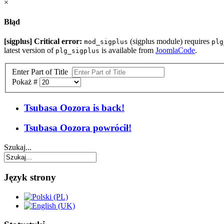
×
Błąd
[sigplus] Critical error:
(sigplus module) requires
mod_sigplus
plg
latest version of
is available from
JoomlaCode
.
plg_sigplus
Enter Part of Title
Pokaż #
Tsubasa Oozora is back!
Tsubasa Oozora powrócił!
Szukaj...
Język strony