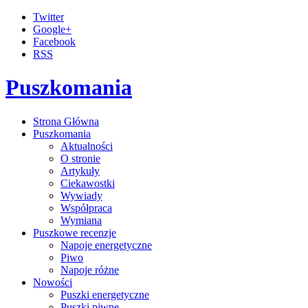
Twitter
Google+
Facebook
RSS
Puszkomania
Strona Główna
Puszkomania
Aktualności
O stronie
Artykuły
Ciekawostki
Wywiady
Współpraca
Wymiana
Puszkowe recenzje
Napoje energetyczne
Piwo
Napoje różne
Nowości
Puszki energetyczne
Puszki piwne