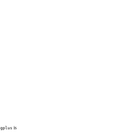
is
igplus