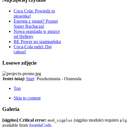
Coca Cola: Powiedz to
piosenką!
Energia z jajami? Poznaj
Super Ruchacza!
Nowa oranżada w puszce
od Helleny
BE Power po szampańsku
Coca-Cola radzi: Daj
całusa!
Losowe zdjęcie
Jesteś tutaj:
Start
Puszkomania - Oransoda
Top
Skip to content
Galeria
[sigplus] Critical error:
(sigplus module) requires
mod_sigplus
plg
available from
JoomlaCode
.