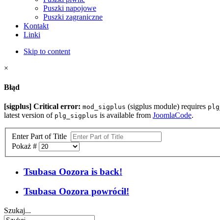
Puszki napojowe
Puszki zagraniczne
Kontakt
Linki
Skip to content
×
Błąd
[sigplus] Critical error:
(sigplus module) requires
mod_sigplus
plg
latest version of
is available from
JoomlaCode
.
plg_sigplus
Enter Part of Title
Pokaż #
Tsubasa Oozora is back!
Tsubasa Oozora powrócił!
Szukaj...