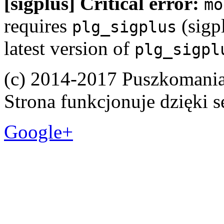
[sigplus] Critical error:
mo
requires
(sigpl
plg_sigplus
latest version of
plg_sigpl
(c) 2014-2017 Puszkomani
Strona funkcjonuje dzięki 
Google+