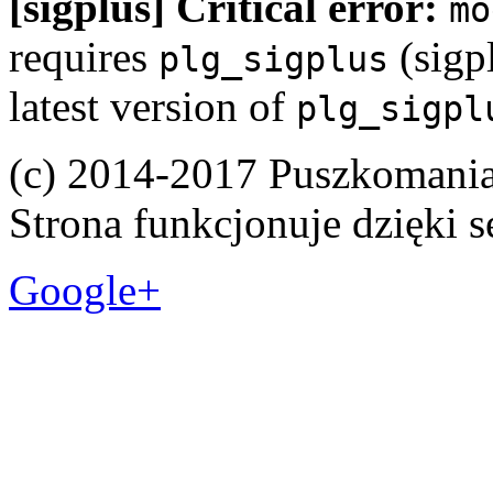
[sigplus] Critical error:
mo
requires
(sigpl
plg_sigplus
latest version of
plg_sigpl
(c) 2014-2017 Puszkomani
Strona funkcjonuje dzięki 
Google+