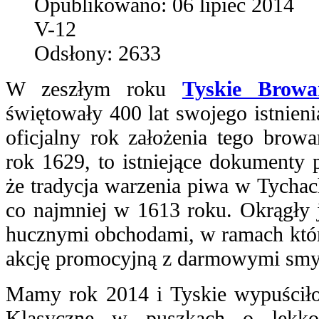
Opublikowano:
06 lipiec 2014
V-12
Odsłony:
2633
W zeszłym roku
Tyskie Browa
świętowały 400 lat swojego istnieni
oficjalny rok założenia tego browa
rok 1629, to istniejące dokumenty 
że tradycja warzenia piwa w Tychac
co najmniej w 1613 roku. Okrągły j
hucznymi obchodami, w ramach któ
akcję promocyjną z darmowymi smy
Mamy rok 2014 i Tyskie wypuściło
Klasyczne w puszkach o lekko