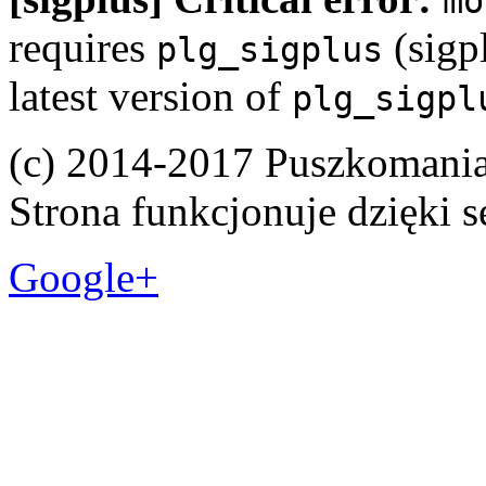
mo
requires
(sigpl
plg_sigplus
latest version of
plg_sigpl
(c) 2014-2017 Puszkomani
Strona funkcjonuje dzięki 
Google+