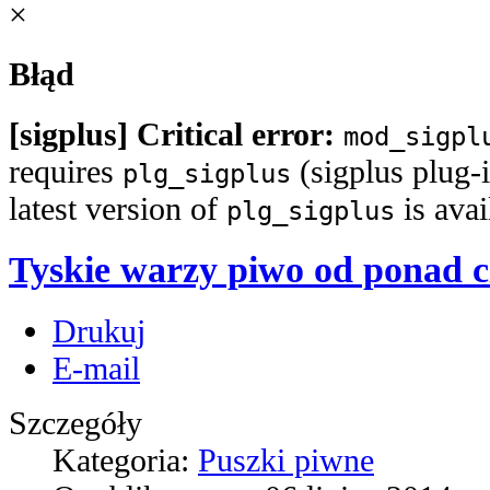
×
Błąd
[sigplus] Critical error:
mod_sigpl
requires
(sigplus plug-i
plg_sigplus
latest version of
is ava
plg_sigplus
Tyskie warzy piwo od ponad cz
Drukuj
E-mail
Szczegóły
Kategoria:
Puszki piwne