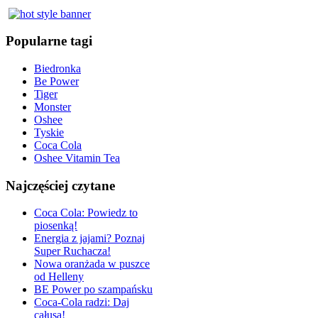
Popularne tagi
Biedronka
Be Power
Tiger
Monster
Oshee
Tyskie
Coca Cola
Oshee Vitamin Tea
Najczęściej czytane
Coca Cola: Powiedz to
piosenką!
Energia z jajami? Poznaj
Super Ruchacza!
Nowa oranżada w puszce
od Helleny
BE Power po szampańsku
Coca-Cola radzi: Daj
całusa!