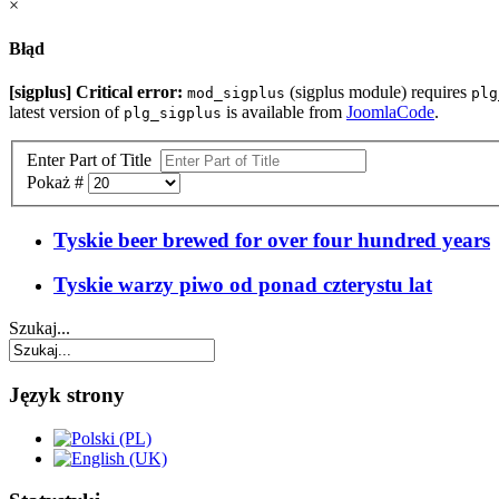
×
Błąd
[sigplus] Critical error:
(sigplus module) requires
mod_sigplus
plg
latest version of
is available from
JoomlaCode
.
plg_sigplus
Enter Part of Title
Pokaż #
Tyskie beer brewed for over four hundred years
Tyskie warzy piwo od ponad czterystu lat
Szukaj...
Język strony