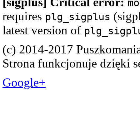
[sigplus] Critical error:
mo
requires
(sigpl
plg_sigplus
latest version of
plg_sigpl
(c) 2014-2017 Puszkomani
Strona funkcjonuje dzięki 
Google+