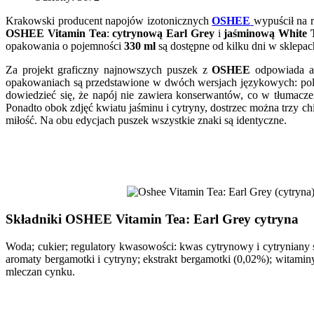
Krakowski producent napojów izotonicznych
OSHEE
wypuścił na 
OSHEE Vitamin Tea
:
cytrynową Earl Grey
i
jaśminową White 
opakowania o pojemności
330 ml
są dostępne od kilku dni w sklepac
Za projekt graficzny najnowszych puszek z
OSHEE
odpowiada a
opakowaniach są przedstawione w dwóch wersjach językowych: polsk
dowiedzieć się, że napój nie zawiera konserwantów, co w tłumaczen
Ponadto obok zdjęć kwiatu jaśminu i cytryny, dostrzec można trzy ch
miłość. Na obu edycjach puszek wszystkie znaki są identyczne.
Składniki OSHEE Vitamin Tea: Earl Grey cytryna
Woda; cukier; regulatory kwasowości: kwas cytrynowy i cytryniany s
aromaty bergamotki i cytryny; ekstrakt bergamotki (0,02%); witamin
mleczan cynku.