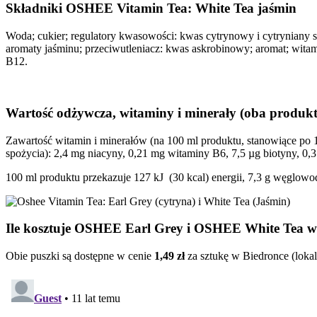
Składniki OSHEE Vitamin Tea: White Tea jaśmin
Woda; cukier; regulatory kwasowości: kwas cytrynowy i cytryniany sod
aromaty jaśminu; przeciwutleniacz: kwas askrobinowy; aromat; witam
B12.
Wartość odżywcza, witaminy i minerały (oba produ
Zawartość witamin i minerałów (na 100 ml produktu, stanowiące po 1
spożycia): 2,4 mg niacyny, 0,21 mg witaminy B6, 7,5 µg biotyny, 0
100 ml produktu przekazuje 127 kJ (30 kcal) energii, 7,3 g węglowo
Ile kosztuje OSHEE Earl Grey i OSHEE White Tea w 
Obie puszki są dostępne w cenie
1,49 zł
za sztukę w Biedronce (lokal