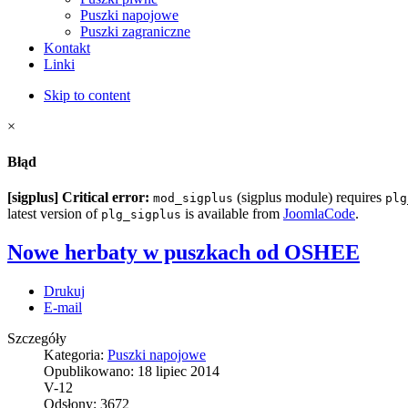
Puszki napojowe
Puszki zagraniczne
Kontakt
Linki
Skip to content
×
Błąd
[sigplus] Critical error:
(sigplus module) requires
mod_sigplus
plg
latest version of
is available from
JoomlaCode
.
plg_sigplus
Nowe herbaty w puszkach od OSHEE
Drukuj
E-mail
Szczegóły
Kategoria:
Puszki napojowe
Opublikowano:
18 lipiec 2014
V-12
Odsłony:
3672