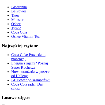
Biedronka
Be Power
Tiger
Monster
Oshee
Tyskie
Coca Cola
Oshee Vitamin Tea
Najczęściej czytane
Coca Cola: Powiedz to
piosenką!
Energia z jajami? Poznaj
Super Ruchacza!
Nowa oranżada w puszce
od Helleny
BE Power po szampańsku
Coca-Cola radzi: Daj
całusa!
Losowe zdjęcie