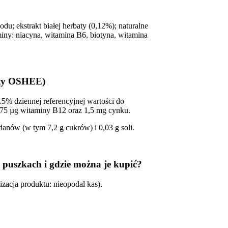
u; ekstrakt białej herbaty (0,12%); naturalne
iny: niacyna, witamina B6, biotyna, witamina
kty OSHEE)
5% dziennej referencyjnej wartości do
,375 µg witaminy B12 oraz 1,5 mg cynku.
danów (w tym 7,2 g cukrów) i 0,03 g soli.
puszkach i gdzie można je kupić?
izacja produktu: nieopodal kas).