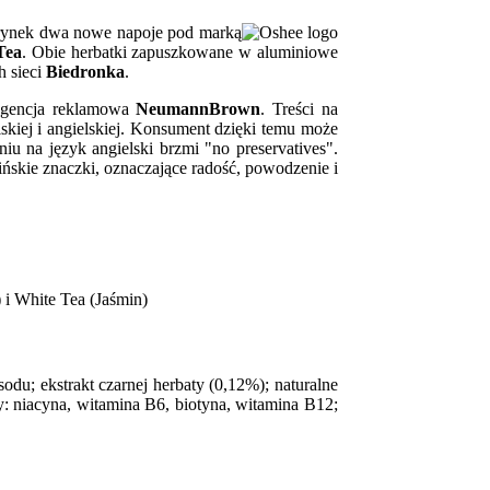
rynek dwa nowe napoje pod marką
Tea
. Obie herbatki zapuszkowane w aluminiowe
h sieci
Biedronka
.
gencja reklamowa
NeumannBrown
. Treści na
iej i angielskiej. Konsument dzięki temu może
iu na język angielski brzmi "no preservatives".
ińskie znaczki, oznaczające radość, powodzenie i
odu; ekstrakt czarnej herbaty (0,12%); naturalne
y: niacyna, witamina B6, biotyna, witamina B12;