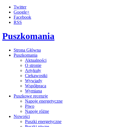
Twitter
Google+
Facebook
RSS
Puszkomania
Strona Główna
Puszkomania
Aktualności
O stronie
Artykuły
Ciekawostki
Wywiady
Współpraca
Wymiana
Puszkowe recenzje
Napoje energetyczne
Piwo
Napoje różne
Nowości
Puszki energetyczne
Puszki piwne