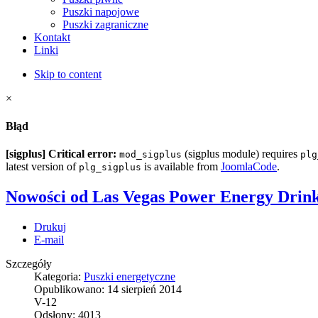
Puszki napojowe
Puszki zagraniczne
Kontakt
Linki
Skip to content
×
Błąd
[sigplus] Critical error:
(sigplus module) requires
mod_sigplus
plg
latest version of
is available from
JoomlaCode
.
plg_sigplus
Nowości od Las Vegas Power Energy Drin
Drukuj
E-mail
Szczegóły
Kategoria:
Puszki energetyczne
Opublikowano:
14 sierpień 2014
V-12
Odsłony:
4013