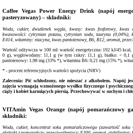
Caffee Vegas Power Energy Drink (napój energ
pasteryzowany) – składniki:
Woda, cukier, dwutlenek węgla, kwasy: kwas fosforowy, kwas 
kwasowości: cytrynian potasu, cytrynian sodu, tauryna (0,04%), ko
E414, witaminy: niacyna, kwas pantotenowy, B6, B12, aromat, przeci
Wartość odżywcza w 100 ml: wartość energetyczna: 192 kJ/45 kcal, 
0 g), węglowodany: 11,1 g (w tym cukry: 11,1 g), białko: < 0,1 
pantotenowy: 1,98 mg (33% *), witamina B6: 0,21 mg (15% *), wita
* - procent referencyjnych wartości spożycia (NRV)
Zalecenia: Pić schłodzony, nie mieszać z alkoholem. Napój je
zajęcia wymagają wzmożonego wysiłku fizycznego i psychicznego.
ciąży i kobiet karmiących piersią. Przechowywać w suchym i ch
VITAmin Vegas Orange (napój pomarańczowy ga
składniki:
Woda, cukier, koncentrat soku pomarańczowego (zawartość soku 
ekstrakt z pomarańczy, przeciwutleniacz: E300, aromat, stabilizato