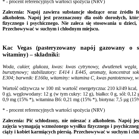
* - procent referencyjnych wartości spożycia (NRV)
Zalecenia: Napój zawiera substancje słodzące oraz źródło fe
alkoholem. Napój jest przeznaczony dla osób dorosłych, kt
fizycznego i psychicznego. Nie zaleca się stosowania u dzieci,
Przechowywać w suchym i chłodnym miejscu.
Kac Vegas (pasteryzowany napój gazowany o
witaminy) – składniki:
Woda, cukier, glukoza, kwas: kwas cytrynowy, dwutlenek węgla,
bursztynowy; stabilizatory: E414 i E445, aromaty, koncentrat so
E304; barwnik: E160a, witaminy: witamina C, kwas pantotenowy, wi
Wartość odżywcza w 100 ml: wartość energetyczna: 210 kJ/49 kcal, 
0 g), węglowodany: 12 g (w tym cukry: 12 g), białko: 0 g, sól: 0,1
0,9 mg (15% *), witamina B6: 0,21 mg (15% *), biotyna: 7,5 µg (15
* - procent referencyjnych wartości spożycia (NRV)
Zalecenia: Pić schłodzony, nie mieszać z alkoholem. Napój je
zajęcia wymagają wzmożonego wysiłku fizycznego i psychicznego.
ciąży i kobiet karmiących piersią. Przechowywać w suchym i ch