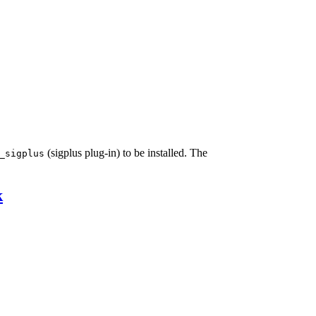
(sigplus plug-in) to be installed. The
_sigplus
k