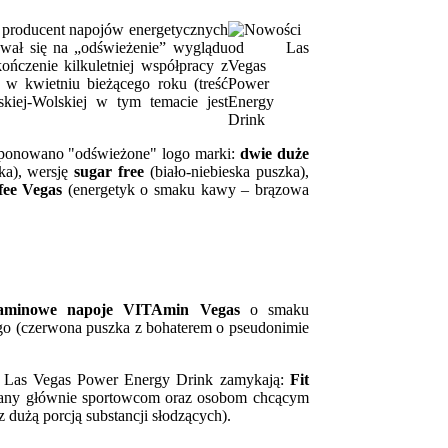
 producent napojów energetycznych
wał się na „odświeżenie” wyglądu
czenie kilkuletniej współpracy z
w kwietniu bieżącego roku (treść
kiej-Wolskiej w tym temacie jest
ksponowano "odświeżone" logo marki:
dwie duże
ka), wersję
sugar free
(biało-niebieska puszka),
fee Vegas
(energetyk o smaku kawy – brązowa
taminowe napoje VITAmin Vegas
o smaku
go (czerwona puszka z bohaterem o pseudonimie
od Las Vegas Power Energy Drink zamykają:
Fit
wany głównie sportowcom oraz osobom chcącym
z dużą porcją substancji słodzących).