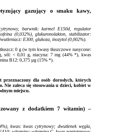
etyzujący gazujący o smaku kawy,
cytrynowy, barwnik: karmel E150d, regulator
feina (0,032%), glukuronolakton, stabilizator:
wutleniacz: E300, glukoza, inozytol (0,002%).
tłuszcz: 0 g (w tym kwasy tłuszczowe nasycone:
g, sól: < 0,01 g, niacyna: 7 mg (44% *), kwas
mina B12: 0,375 µg (15% *).
st przeznaczony dla osób dorosłych, których
 Nie zaleca się stosowania u dzieci, kobiet w
łodnym miejscu.
zowany z dodatkiem 7 witamin) –
4%), kwas: kwas cytrynowy; dwutlenek węgla,
r: E410; witaminy: witamina C, kwas pantotenowy,