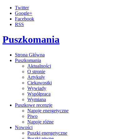
Twitter
Google+
Facebook
RSS
Puszkomania
Strona Główna
Puszkomania
Aktualności
O stronie
Artykuły
Ciekawostki
Wywiady
Współpraca
Wymiana
Puszkowe recenzje
Napoje energetyczne
Piwo
Napoje różne
Nowości
Puszki energetyczne
Puszki piwne