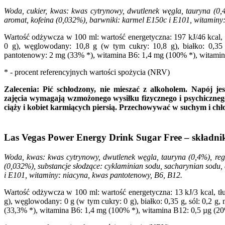
Woda, cukier, kwas: kwas cytrynowy, dwutlenek węgla, tauryna (0,4
aromat, kofeina (0,032%), barwniki: karmel E150c i E101, witaminy
Wartość odżywcza w 100 ml: wartość energetyczna: 197 kJ/46 kcal, 
0 g), węglowodany: 10,8 g (w tym cukry: 10,8 g), białko: 0,35
pantotenowy: 2 mg (33% *), witamina B6: 1,4 mg (100% *), witamin
* - procent referencyjnych wartości spożycia (NRV)
Zalecenia: Pić schłodzony, nie mieszać z alkoholem. Napój je
zajęcia wymagają wzmożonego wysiłku fizycznego i psychicznego.
ciąży i kobiet karmiących piersią. Przechowywać w suchym i ch
Las Vegas Power Energy Drink Sugar Free – składnik
Woda, kwas: kwas cytrynowy, dwutlenek węgla, tauryna (0,4%), regu
(0,032%), substancje słodzące: cyklaminian sodu, sacharynian sodu
i E101, witaminy: niacyna, kwas pantotenowy, B6, B12.
Wartość odżywcza w 100 ml: wartość energetyczna: 13 kJ/3 kcal, tł
g), węglowodany: 0 g (w tym cukry: 0 g), białko: 0,35 g, sól: 0,2 
(33,3% *), witamina B6: 1,4 mg (100% *), witamina B12: 0,5 µg (20