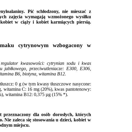
nyloalaniny. Pić schłodzony, nie mieszać z
órych zajęcia wymagają wzmożonego wysiłku
 kobiet w ciąży i kobiet karmiących piersią.
 smaku cytrynowym wzbogacony w
 regulator kwasowości: cytrynian sodu i kwas
ku jabłkowego, przeciwutleniacze: E300, E306,
tamina B6, biotyna, witamina B12.
tłuszcz: 0 g (w tym kwasy tłuszczowe nasycone:
2 g, witamina C: 16 mg (20%), kwas pantotenowy:
%), witamina B12: 0,375 µg (15% *).
st przeznaczony dla osób dorosłych, których
 Nie zaleca się stosowania u dzieci, kobiet w
łodnym miejscu.