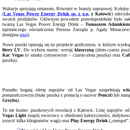
Wakacje sprzyjają zmianom. Również w branży napojowej. Kolejny
(
Las Vegas Power Energy Drink sp. z o.o.
z Katowic
) zdecydo
swoich produktów. Głównym powodem prawdopodobnie było zakoń
twarzą Las Vegas Power Energy Drink –
Tomaszem Adamkiem
tajemniczego oświadczenia Prezesa Zarządu p. Agaty Moraczews
dostępna
tutaj
).
Nowe puszki opierają się na projekcie graficznym, w którym wye
litery LV
. Do wyboru mamy: wersję
klasyczną
(złoto-czarna pusz
Kac Vegas
(o smaku cytrynowym – czarno-złota puszka) oraz
Caf
puszka).
Ponadto bogatą ofertę napojów od Las Vegas uzupełniają
wi
pomarańczowym (biała puszka z postacią o nazwie
Ponczi
) lub man
Grzybu
).
To nie koniec puszkowych rewelacji z Katowic. Listę napojów 
Vegas Light
(napój owocowy o obniżonej kaloryczności, dedyko
zrzucić kilka kilogramów wagi) oraz
Play Energy Drink
(„energol” 