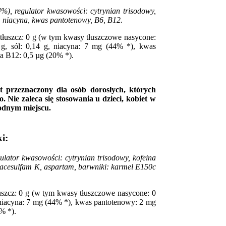
%), regulator kwasowości: cytrynian trisodowy,
: niacyna, kwas pantotenowy, B6, B12.
tłuszcz: 0 g (w tym kwasy tłuszczowe nasycone:
 g, sól: 0,14 g, niacyna: 7 mg (44% *), kwas
a B12: 0,5 µg (20% *).
st przeznaczony dla osób dorosłych, których
 Nie zaleca się stosowania u dzieci, kobiet w
łodnym miejscu.
i:
lator kwasowości: cytrynian trisodowy, kofeina
, acesulfam K, aspartam, barwniki: karmel E150c
uszcz: 0 g (w tym kwasy tłuszczowe nasycone: 0
g, niacyna: 7 mg (44% *), kwas pantotenowy: 2 mg
% *).