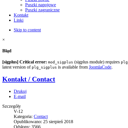
Puszki napojowe
Puszki zagraniczne
Kontakt
Linki
Skip to content
×
Błąd
[sigplus] Critical error:
(sigplus module) requires
mod_sigplus
plg
latest version of
is available from
JoomlaCode
.
plg_sigplus
Kontakt / Contact
Drukuj
E-mail
Szczegóły
V-12
Kategoria:
Contact
Opublikowano: 25 sierpień 2018
Odsłony: 3566