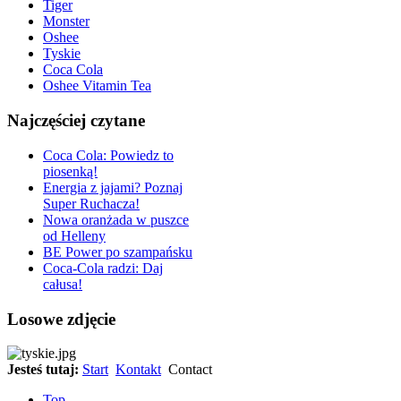
Tiger
Monster
Oshee
Tyskie
Coca Cola
Oshee Vitamin Tea
Najczęściej czytane
Coca Cola: Powiedz to
piosenką!
Energia z jajami? Poznaj
Super Ruchacza!
Nowa oranżada w puszce
od Helleny
BE Power po szampańsku
Coca-Cola radzi: Daj
całusa!
Losowe zdjęcie
Jesteś tutaj:
Start
Kontakt
Contact
Top