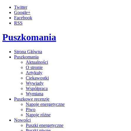
Twitter
Google+
Facebook
RSS
Puszkomania
Strona Główna
Puszkomania
Aktualności
O stronie
Artykuły
Ciekawostki
Wywiady
Współpraca
Wymiana
Puszkowe recenzje
Napoje energetyczne
Piwo
Napoje różne
Nowości
Puszki energetyczne
Puszki piwne