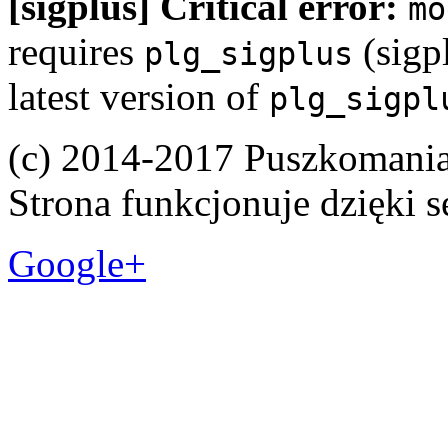
[sigplus] Critical error:
mo
requires
(sigpl
plg_sigplus
latest version of
plg_sigpl
(c) 2014-2017 Puszkomani
Strona funkcjonuje dzięki 
Google+