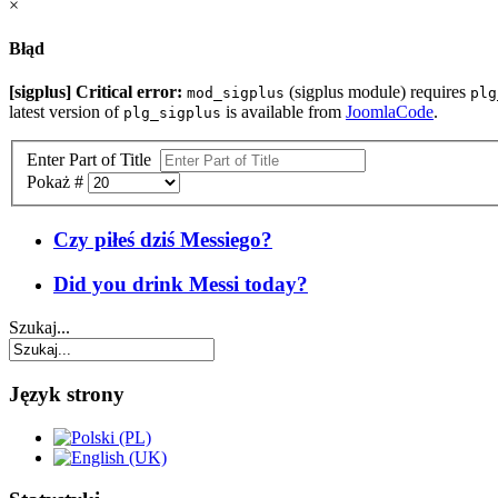
×
Błąd
[sigplus] Critical error:
(sigplus module) requires
mod_sigplus
plg
latest version of
is available from
JoomlaCode
.
plg_sigplus
Enter Part of Title
Pokaż #
Czy piłeś dziś Messiego?
Did you drink Messi today?
Szukaj...
Język strony