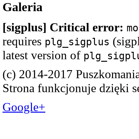
Galeria
[sigplus] Critical error:
mo
requires
(sigpl
plg_sigplus
latest version of
plg_sigpl
(c) 2014-2017 Puszkomani
Strona funkcjonuje dzięki 
Google+