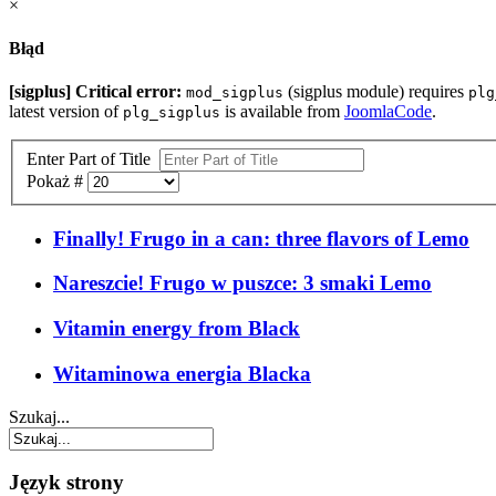
×
Błąd
[sigplus] Critical error:
(sigplus module) requires
mod_sigplus
plg
latest version of
is available from
JoomlaCode
.
plg_sigplus
Enter Part of Title
Pokaż #
Finally! Frugo in a can: three flavors of Lemo
Nareszcie! Frugo w puszce: 3 smaki Lemo
Vitamin energy from Black
Witaminowa energia Blacka
Szukaj...
Język strony