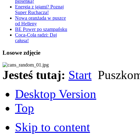
piosenką!
Energia z jajami? Poznaj
Super Ruchacza!
Nowa oranżada w puszce
od Helleny
BE Power po szampańsku
Coca-Cola radzi: Daj
całusa!
Losowe zdjęcie
Jesteś tutaj:
Start
Puszkom
Desktop Version
Top
Skip to content